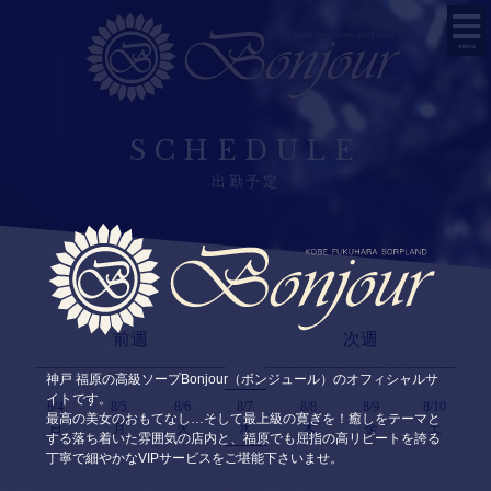
menu
SCHEDULE
出勤予定
前週
次週
神戸 福原の高級ソープBonjour（ボンジュール）のオフィシャルサ
イトです。
8/4
8/5
8/6
8/7
8/8
8/9
8/10
最高の美女のおもてなし…そして最上級の寛ぎを！癒しをテーマと
日
月
火
水
木
金
土
する落ち着いた雰囲気の店内と、福原でも屈指の高リピートを誇る
丁寧で細やかなVIPサービスをご堪能下さいませ。