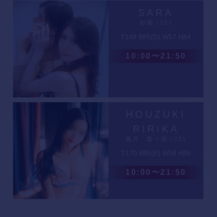
SARA
紗羅 (25)
T149 B85(D) W57 H84
10:00〜21:50
HOUZUKI
RIRIKA
鳳月 梨々花 (23)
T170 B85(E) W58 H86
10:00〜21:50