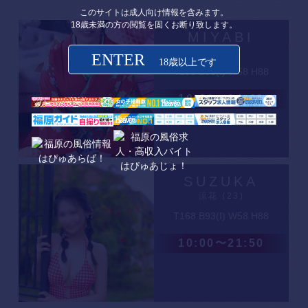
このサイトは成人向け情報を含みます。
18歳未満の方の閲覧を固くお断り致します。
MIYABI
雅 (23)
ENTER
18歳以上です
T155 B95(I) W58 H88
10:00〜14:40
SUZUKA
涼花 (23)
T168 B93(I) W58 H88
10:00〜21:50