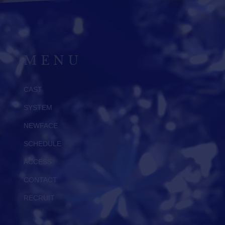
MENU
CAST
SYSTEM
NEWFACE
SCHEDULE
ACCESS
CONTACT
RECRUIT