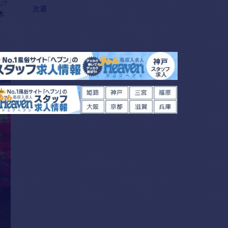
1/7
次週
木