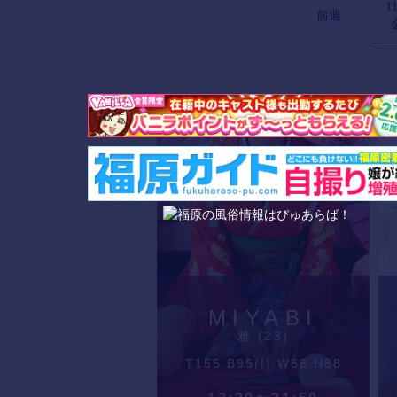
11
前週
MIYABI
雅 (23)
T155 B95(I) W58 H88