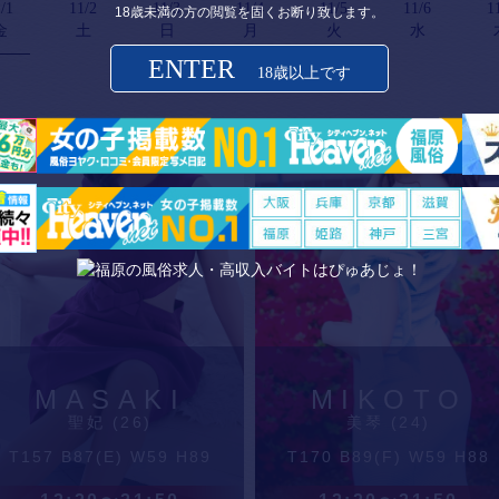
/1
11/2
11/3
11/4
11/5
11/6
1
18歳未満の方の閲覧を固くお断り致します。
金
土
日
月
火
水
ENTER
18歳以上です
MASAKI
MIKOTO
聖妃 (26)
美琴 (24)
T157 B87(E) W59 H89
T170 B89(F) W59 H88