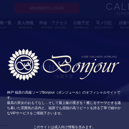
CAL
MEMBERS LOGIN
OPEN
籍一覧
新人情報
料金・アクセス
出勤予定
写メ日記
自撮
CAST
NEWFACE
SYSTEM・ACCESS
SCHEDULE
PHOTODIARY
SELFI
SCHEDULE
出勤予定
神戸 福原の高級ソープBonjour（ボンジュール）のオフィシャルサイトで
す。
最高の美女のおもてなし…そして最上級の寛ぎを！癒しをテーマとする落
ち着いた雰囲気の店内と、福原でも屈指の高リピートを誇る丁寧で細やか
なVIPサービスをご堪能下さいませ。
このサイトは成人向け情報を含みます。